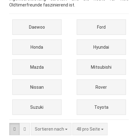
Oldtimerfreunde faszinierend ist.
Daewoo
Ford
Honda
Hyundai
Mazda
Mitsubishi
Nissan
Rover
Suzuki
Toyota
Sortieren nach
pro Seite
Sortieren nach
48 pro Seite