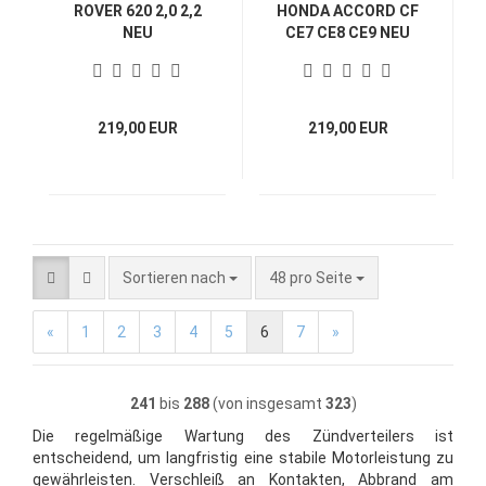
ROVER 620 2,0 2,2
HONDA ACCORD CF
NEU
CE7 CE8 CE9 NEU
SPINTEROGENO
SPINTEROGENO
DISTRIBUTEUR
DISTRIBUTEUR
D'ALLUMAGE
D'ALLUMAGE
DISTRIBUTORE
DISTRIBUTORE
219,00 EUR
219,00 EUR
Sortieren nach
pro Seite
Sortieren nach
48 pro Seite
«
1
2
3
4
5
6
7
»
241
bis
288
(von insgesamt
323
)
Die regelmäßige Wartung des Zündverteilers ist
entscheidend, um langfristig eine stabile Motorleistung zu
gewährleisten. Verschleiß an Kontakten, Abbrand am