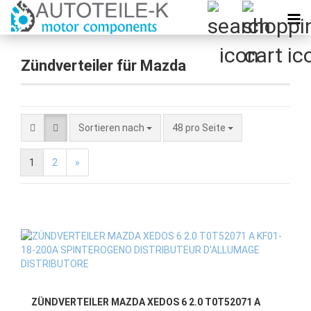
Zündverteiler für Mazda
Sortieren nach
pro Seite
Sortieren nach
48 pro Seite
1
2
»
ZÜNDVERTEILER MAZDA XEDOS 6 2.0 T0T52071 A