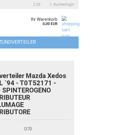
DE
Kundenlogin
Ihr Warenkorb
0,00 EUR
ZÜNDVERTEILER
verteiler Mazda Xedos
L `94 - T0T52171 -
- SPINTEROGENO
RIBUTEUR
LLUMAGE
RIBUTORE
D70