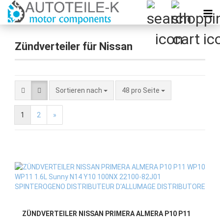
Zündverteiler für Nissan
Sortieren nach
pro Seite
Sortieren nach
48 pro Seite
1
2
»
ZÜNDVERTEILER NISSAN PRIMERA ALMERA P10 P11