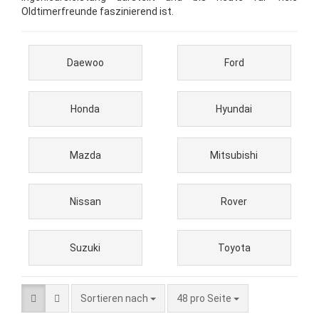
Oldtimerfreunde faszinierend ist.
Daewoo
Ford
Honda
Hyundai
Mazda
Mitsubishi
Nissan
Rover
Suzuki
Toyota
Sortieren nach
pro Seite
Sortieren nach
48 pro Seite