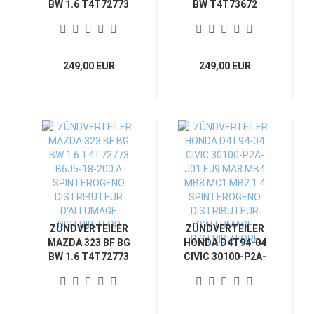
BW 1.6 T4T72773
BW T4T73672
B6J5-46-07YE
B315-18-200
SPINTEROGENO
SPINTEROGENO
DISTRIBUTEUR
DISTRIBUTEUR
D'ALLUMAGE
D'ALLUMAGE
249,00 EUR
249,00 EUR
DISTRIBUTORE
DISTRIBUTORE
ZÜNDVERTEILER
ZÜNDVERTEILER
MAZDA 323 BF BG
HONDA D4T94-04
BW 1.6 T4T72773
CIVIC 30100-P2A-
B6J5-18-200 A
J01 EJ9 MA8 MB4
SPINTEROGENO
MB8 MC1 MB2 1.4
DISTRIBUTEUR
SPINTEROGENO
D'ALLUMAGE
DISTRIBUTEUR