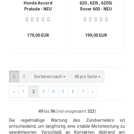
Honda Accord
620 , 620i , 620Si
Prelude - NEU
Rover 600 - NEU
SPINTEROGENO
SPINTEROGENO
DISTRIBUTEUR
DISTRIBUTEUR
D'ALLUMAGE
D'ALLUMAGE
DISTRIBUTORE
DISTRIBUTORE
179,00 EUR
199,00 EUR
Sortieren nach
pro Seite
Sortieren nach
48 pro Seite
«
1
2
3
4
5
6
7
»
49
bis
96
(von insgesamt
323
)
Die regelmäßige Wartung des Zündverteilers ist
entscheidend, um langfristig eine stabile Motorleistung zu
gewährleisten. Verschleiß an Kontakten, Abbrand am