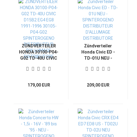
ZÜNDVERTEILER
Zündverteiler
HONDA 30100-P04-
Honda Civic ED -
G02 TD-40U CIVIC
TD-01U NEU -
D15B2 EG4 EG8
SPINTEROGENO
1991-1996 30105-
DISTRIBUTEUR
P04-G02
D'ALLUMAGE
SPINTEROGENO
DISTRIBUTORE
179,00 EUR
209,00 EUR
DISTRIBUTEUR
D'ALLUMAGE
DISTRIBUTORE